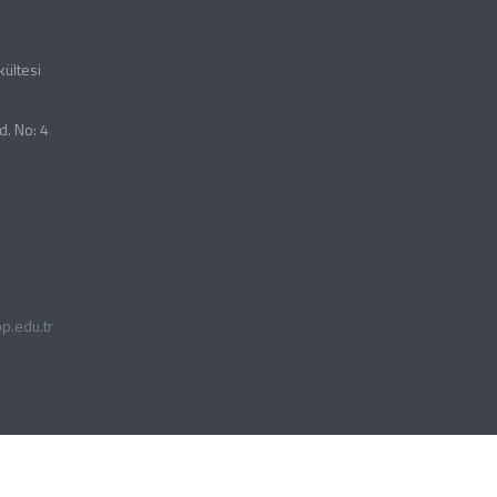
kültesi
d. No: 4
p.edu.tr