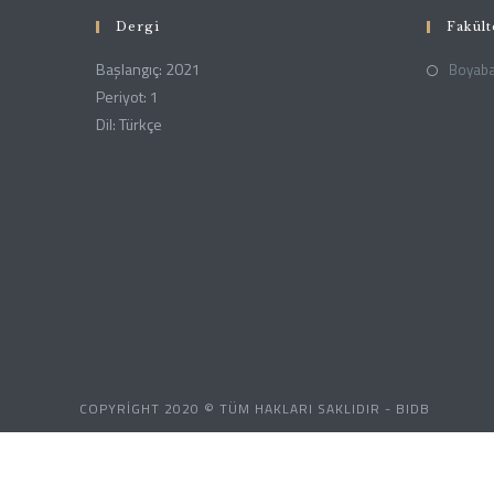
Dergi
Fakül
Başlangıç: 2021
Boyabat
Periyot: 1
Dil: Türkçe
COPYRIGHT 2020 © TÜM HAKLARI SAKLIDIR - BIDB