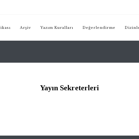
tikası
Arşiv
(yeni sekmede açılır)
Yazım Kuralları
Değerlendirme
Dizinl
Yayın Sekreterleri