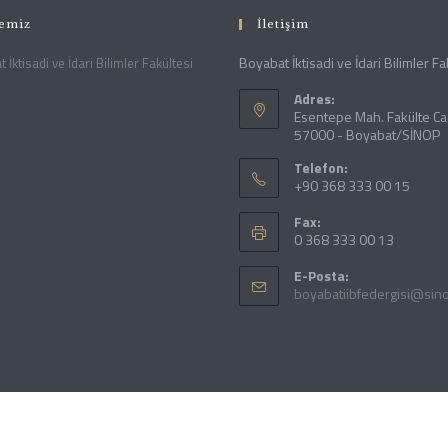
temiz
İletişim
Boyabat İktisadi ve İdari Bilimler Fa
 İktisadi ve İdari Bilimler Fakültesi
Adres:
Esentepe Mah. Fakülte Ca
57000 - Boyabat/SİNOP
Telefon:
+90 368 333 00 15
Fax:
0 368 333 00 13
E-Posta:
boyabatiibfedergisi@sino